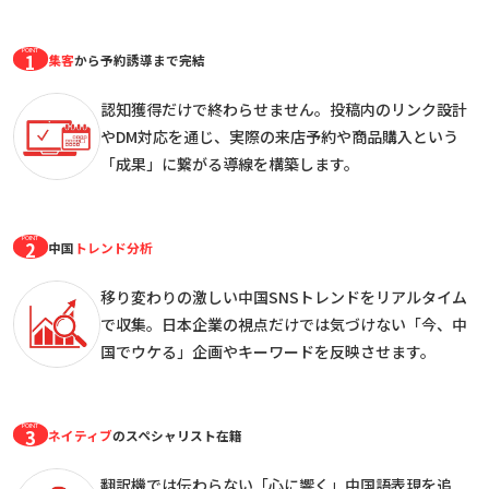
POINT
1
集客
から予約誘導まで完結
認知獲得だけで終わらせません。
投稿内のリンク設計
やDM対応を通じ、実際の来店予約や
商品購入という
「成果」に繋がる導線を構築します。
POINT
2
中国
トレンド分析
移り変わりの激しい中国SNSトレンドをリアルタイム
で収集。
日本企業の視点だけでは気づけない
「今、中
国でウケる」企画やキーワードを反映させます。
POINT
3
ネイティブ
のスペシャリスト在籍
翻訳機では伝わらない「心に響く」中国語表現を追