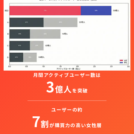
月間アクティブユーザー数は
3
億人
を突破
ユーザーの約
7
割
が購買力の高い女性層